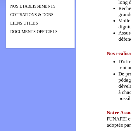
long d
NOS ETABLISSEMENTS
Reche
grand
COTISATIONS & DONS
Veille
LIENS UTILES
digni
DOCUMENTS OFFICIELS
Assure
défend
Nos réalisa
D'offr
tout a
De pr
pédag
dévelo
à chac
possib
Notre Asso
l'UNAPEI et
adoptée par