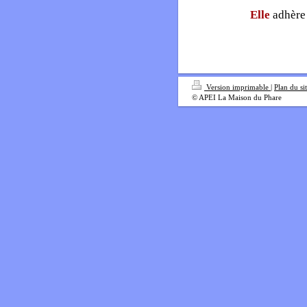
Elle
adhère 
Version imprimable
|
Plan du si
© APEI La Maison du Phare