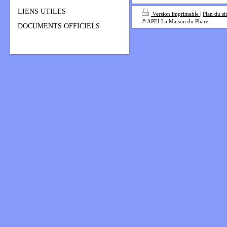
LIENS UTILES
Version imprimable
|
Plan du si
© APEI La Maison du Phare
DOCUMENTS OFFICIELS