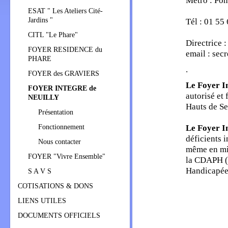
Métro : Pon
ESAT " Les Ateliers Cité-
Jardins "
Tél : 01 55
CITL "Le Phare"
Directrice
FOYER RESIDENCE du
email : sec
PHARE
.
FOYER des GRAVIERS
Le Foyer I
FOYER INTEGRE de
autorisé et
NEUILLY
Hauts de Se
Présentation
Le Foyer I
Fonctionnement
déficients i
Nous contacter
même en mil
FOYER "Vivre Ensemble"
la CDAPH (
Handicapée
S A V S
COTISATIONS & DONS
LIENS UTILES
DOCUMENTS OFFICIELS