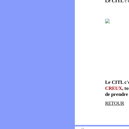
Le CITL
c'
Le CITL c'
CREUX
, t
de prendre 
RETOUR