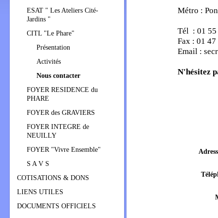
Métro : Pon
ESAT " Les Ateliers Cité-
Jardins "
Tél : 01 55
CITL "Le Phare"
Fax : 01 47
Présentation
Email : sec
Activités
N'hésitez p
Nous contacter
FOYER RESIDENCE du
PHARE
FOYER des GRAVIERS
FOYER INTEGRE de
NEUILLY
FOYER "Vivre Ensemble"
Adress
S A V S
Télép
COTISATIONS & DONS
LIENS UTILES
DOCUMENTS OFFICIELS